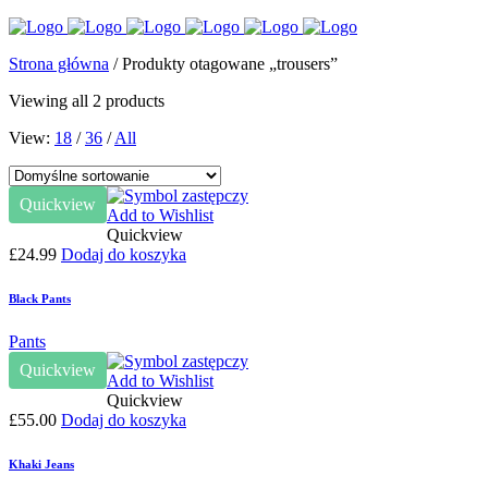
Strona główna
/ Produkty otagowane „trousers”
Viewing all 2 products
View:
18
/
36
/
All
Quickview
Add to Wishlist
Quickview
£
24.99
Dodaj do koszyka
Black Pants
Pants
Quickview
Add to Wishlist
Quickview
£
55.00
Dodaj do koszyka
Khaki Jeans