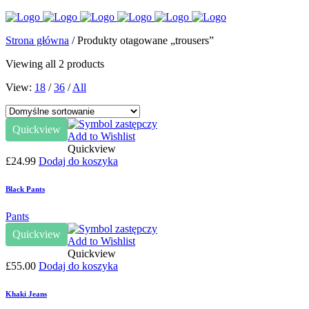
Strona główna
/ Produkty otagowane „trousers”
Viewing all 2 products
View:
18
/
36
/
All
Quickview
Add to Wishlist
Quickview
£
24.99
Dodaj do koszyka
Black Pants
Pants
Quickview
Add to Wishlist
Quickview
£
55.00
Dodaj do koszyka
Khaki Jeans