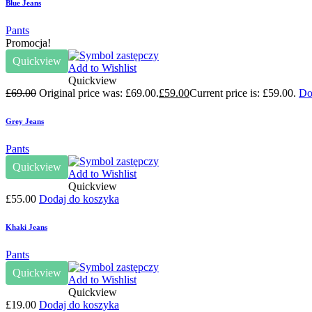
Blue Jeans
Pants
Promocja!
Quickview
Add to Wishlist
Quickview
£
69.00
Original price was: £69.00.
£
59.00
Current price is: £59.00.
Do
Grey Jeans
Pants
Quickview
Add to Wishlist
Quickview
£
55.00
Dodaj do koszyka
Khaki Jeans
Pants
Quickview
Add to Wishlist
Quickview
£
19.00
Dodaj do koszyka