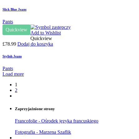
Slick Blue Jeans
Pants
Quickview
Add to Wishlist
Quickview
£
78.99
Dodaj do koszyka
Stylish Jeans
Pants
Load more
1
2
Zaprzyjaźnione strony
Francofolie - Ośrodek języka francuskiego
Fotografia - Marzena Szaflik