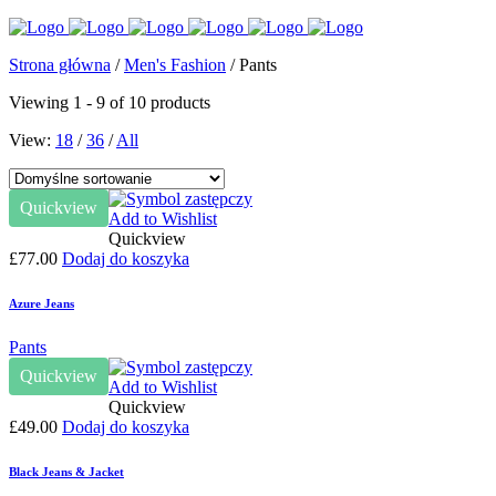
Strona główna
/
Men's Fashion
/ Pants
Viewing 1 - 9 of 10 products
View:
18
/
36
/
All
Quickview
Add to Wishlist
Quickview
£
77.00
Dodaj do koszyka
Azure Jeans
Pants
Quickview
Add to Wishlist
Quickview
£
49.00
Dodaj do koszyka
Black Jeans & Jacket