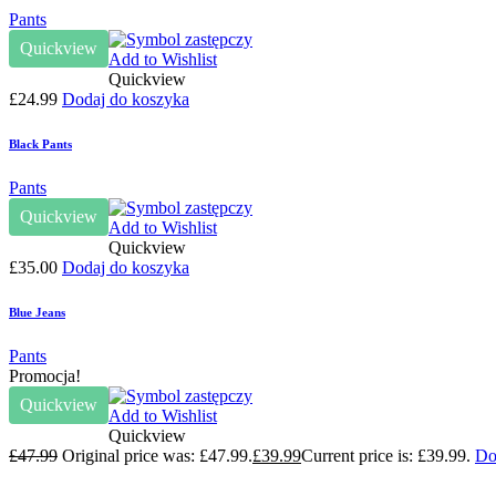
Pants
Quickview
Add to Wishlist
Quickview
£
24.99
Dodaj do koszyka
Black Pants
Pants
Quickview
Add to Wishlist
Quickview
£
35.00
Dodaj do koszyka
Blue Jeans
Pants
Promocja!
Quickview
Add to Wishlist
Quickview
£
47.99
Original price was: £47.99.
£
39.99
Current price is: £39.99.
Do