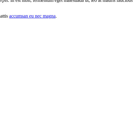
urpis
. In est nibh, fermentum eget malesuada ut, leo at mauris faucibus
attis
accumsan eu nec magna
.