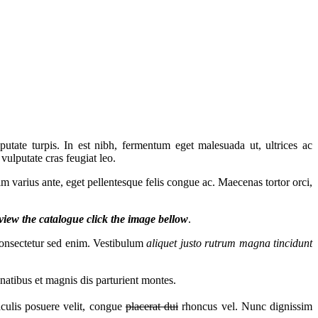
putate turpis. In est nibh, fermentum eget malesuada ut, ultrices ac
vulputate cras feugiat leo.
sim varius ante, eget pellentesque felis congue ac. Maecenas tortor orci,
 view the catalogue click the image bellow
.
 consectetur sed enim. Vestibulum
aliquet justo rutrum magna tincidunt
natibus et magnis dis parturient montes.
iaculis posuere velit, congue
placerat dui
rhoncus vel. Nunc dignissim