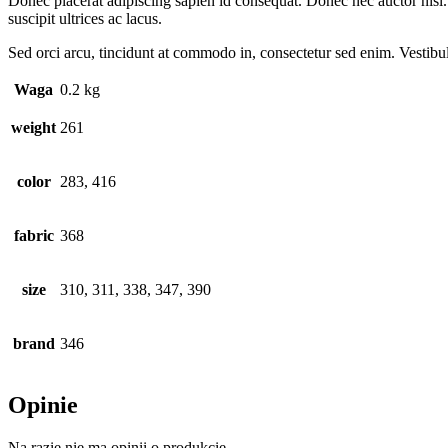
Donec placerat adipiscing sapien id consequat. Donec nec auctor nisl. C
suscipit ultrices ac lacus.
Sed orci arcu, tincidunt at commodo in, consectetur sed enim. Vestibulu
Waga
0.2 kg
weight
261
color
283, 416
fabric
368
size
310, 311, 338, 347, 390
brand
346
Opinie
Na razie nie ma opinii o produkcie.