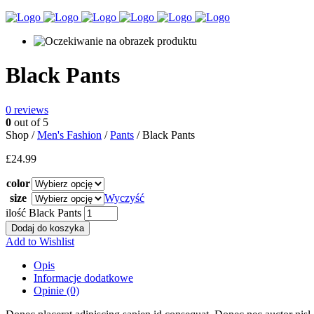
Black Pants
0
reviews
0
out of 5
Shop /
Men's Fashion
/
Pants
/ Black Pants
£
24.99
color
size
Wyczyść
ilość Black Pants
Dodaj do koszyka
Add to Wishlist
Opis
Informacje dodatkowe
Opinie (0)