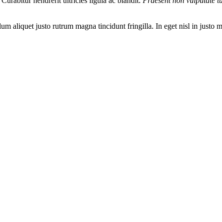
urabitur hendrerit ultricies ligula ac blandit.
Praesent non vulputate t
m aliquet justo rutrum magna tincidunt fringilla. In eget nisl in justo m