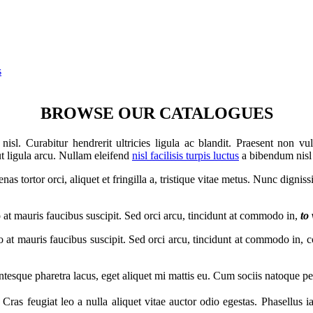
s
BROWSE OUR CATALOGUES
sl. Curabitur hendrerit ultricies ligula ac blandit. Praesent non vul
ut ligula arcu. Nullam eleifend
nisl facilisis turpis luctus
a bibendum nisl 
as tortor orci, aliquet et fringilla a, tristique vitae metus. Nunc dignis
o at mauris faucibus suscipit. Sed orci arcu, tincidunt at commodo in,
to
eo at mauris faucibus suscipit. Sed orci arcu, tincidunt at commodo in,
ntesque pharetra lacus, eget aliquet mi mattis eu. Cum sociis natoque pe
. Cras feugiat leo a nulla aliquet vitae auctor odio egestas. Phasellus 