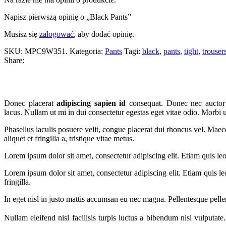
Napisz pierwszą opinię o „Black Pants”
Musisz się
zalogować
, aby dodać opinię.
SKU:
MPC9W351
.
Kategoria:
Pants
Tagi:
black
,
pants
,
tight
,
trouser
Share:
Donec placerat
adipiscing sapien id
consequat. Donec nec auctor ni
lacus. Nullam ut mi in dui consectetur egestas eget vitae odio. Morbi 
Phasellus iaculis posuere velit, congue placerat dui rhoncus vel. Maecen
aliquet et fringilla a, tristique vitae metus.
Lorem ipsum dolor sit amet, consectetur adipiscing elit. Etiam quis le
Lorem ipsum dolor sit amet, consectetur adipiscing elit. Etiam quis l
fringilla.
In eget nisl in justo mattis accumsan eu nec magna. Pellentesque pelle
Nullam eleifend nisl facilisis turpis luctus a bibendum nisl vulputate