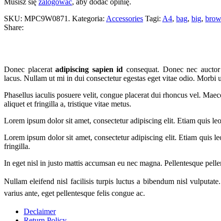
Musisz się
zalogować
, aby dodać opinię.
SKU:
MPC9W0871
.
Kategoria:
Accessories
Tagi:
A4
,
bag
,
big
,
bro
Share:
Donec placerat
adipiscing sapien id
consequat. Donec nec auctor ni
lacus. Nullam ut mi in dui consectetur egestas eget vitae odio. Morbi 
Phasellus iaculis posuere velit, congue placerat dui rhoncus vel. Maecen
aliquet et fringilla a, tristique vitae metus.
Lorem ipsum dolor sit amet, consectetur adipiscing elit. Etiam quis le
Lorem ipsum dolor sit amet, consectetur adipiscing elit. Etiam quis l
fringilla.
In eget nisl in justo mattis accumsan eu nec magna. Pellentesque pelle
Nullam eleifend nisl facilisis turpis luctus a bibendum nisl vulputate
varius ante, eget pellentesque felis congue ac.
Declaimer
Return Policy