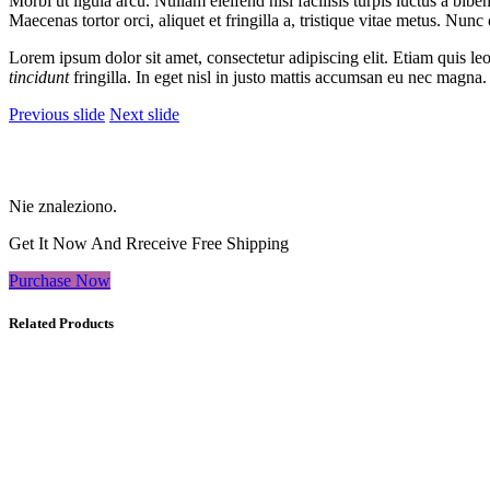
Morbi ut ligula arcu. Nullam eleifend nisl facilisis turpis luctus a bib
Maecenas tortor orci, aliquet et fringilla a, tristique vitae metus. Nunc
Lorem ipsum dolor sit amet, consectetur adipiscing elit. Etiam quis le
tincidunt
fringilla. In eget nisl in justo mattis accumsan eu nec magna.
Previous slide
Next slide
Nie znaleziono.
Get It Now And Rreceive Free Shipping
Purchase Now
Related Products