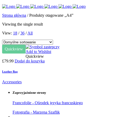
Strona główna
/ Produkty otagowane „A4”
Viewing the single result
View:
18
/
36
/
All
Quickview
Add to Wishlist
Quickview
£
79.99
Dodaj do koszyka
Leather Bag
Accessories
Zaprzyjaźnione strony
Francofolie - Ośrodek języka francuskiego
Fotografia - Marzena Szaflik