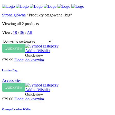
Strona główna
/ Produkty otagowane „big”
Viewing all 2 products
View:
18
/
36
/
All
Quickview
Add to Wishlist
Quickview
£
79.99
Dodaj do koszyka
Leather Bag
Accessories
Quickview
Add to Wishlist
Quickview
£
29.00
Dodaj do koszyka
Orange Leather Wallet