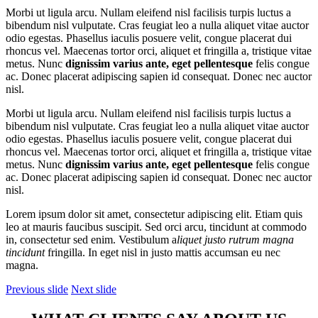
Morbi ut ligula arcu. Nullam eleifend nisl facilisis turpis luctus a
bibendum nisl vulputate. Cras feugiat leo a nulla aliquet vitae auctor
odio egestas. Phasellus iaculis posuere velit, congue placerat dui
rhoncus vel. Maecenas tortor orci, aliquet et fringilla a, tristique vitae
metus. Nunc
dignissim varius ante, eget pellentesque
felis congue
ac. Donec placerat adipiscing sapien id consequat. Donec nec auctor
nisl.
Morbi ut ligula arcu. Nullam eleifend nisl facilisis turpis luctus a
bibendum nisl vulputate. Cras feugiat leo a nulla aliquet vitae auctor
odio egestas. Phasellus iaculis posuere velit, congue placerat dui
rhoncus vel. Maecenas tortor orci, aliquet et fringilla a, tristique vitae
metus. Nunc
dignissim varius ante, eget pellentesque
felis congue
ac. Donec placerat adipiscing sapien id consequat. Donec nec auctor
nisl.
Lorem ipsum dolor sit amet, consectetur adipiscing elit. Etiam quis
leo at mauris faucibus suscipit. Sed orci arcu, tincidunt at commodo
in, consectetur sed enim. Vestibulum a
liquet justo rutrum magna
tincidunt
fringilla. In eget nisl in justo mattis accumsan eu nec
magna.
Previous slide
Next slide