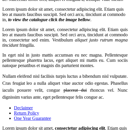
Lorem ipsum dolor sit amet, consectetur adipiscing elit. Etiam quis
leo at mauris faucibus suscipit. Sed orci arcu, tincidunt at commodo
in,
to view the catalogue click the image bellow
.
Lorem ipsum dolor sit amet, consectetur adipiscing elit. Etiam quis
leo at mauris faucibus suscipit. Sed orci arcu, tincidunt at commodo
in, consectetur sed enim. Vestibulum
aliquet justo rutrum magna
tincidunt
fringilla.
In eget nisl in justo mattis accumsan eu nec magna. Pellentesque
pellentesque pharetra lacus, eget aliquet mi mattis eu. Cum sociis
natoque penatibus et magnis dis parturient montes.
Nullam eleifend nisl facilisis turpis luctus a bibendum nisl vulputate.
Cras feugiat leo a nulla aliquet vitae auctor odio egestas. Phasellus
iaculis posuere velit, congue
placerat dui
rhoncus vel. Nunc
dignissim varius ante, eget pellentesque felis congue ac.
Declaimer
Return Policy
One Year Guarantee
Lorem ipsum dolor sit amet,
consectetur adipiscing elit
. Etiam quis