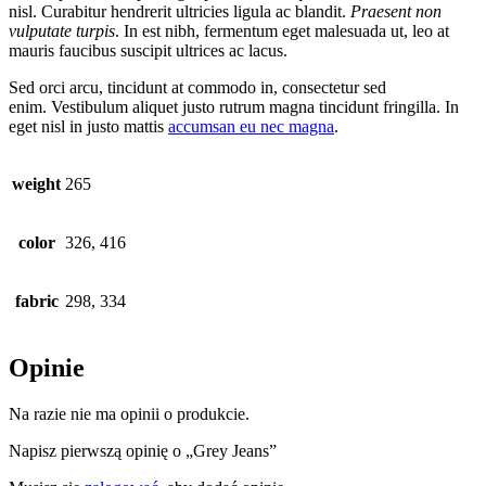
nisl. Curabitur hendrerit ultricies ligula ac blandit.
Praesent non
vulputate turpis
. In est nibh, fermentum eget malesuada ut, leo at
mauris faucibus suscipit ultrices ac lacus.
Sed orci arcu, tincidunt at commodo in, consectetur sed
enim. Vestibulum aliquet justo rutrum magna tincidunt fringilla. In
eget nisl in justo mattis
accumsan eu nec magna
.
weight
265
color
326, 416
fabric
298, 334
Opinie
Na razie nie ma opinii o produkcie.
Napisz pierwszą opinię o „Grey Jeans”