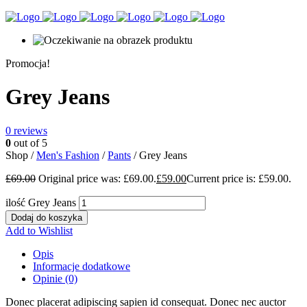
Promocja!
Grey Jeans
0
reviews
0
out of 5
Shop /
Men's Fashion
/
Pants
/ Grey Jeans
£
69.00
Original price was: £69.00.
£
59.00
Current price is: £59.00.
ilość Grey Jeans
Dodaj do koszyka
Add to Wishlist
Opis
Informacje dodatkowe
Opinie (0)
Donec placerat adipiscing sapien id consequat. Donec nec auctor