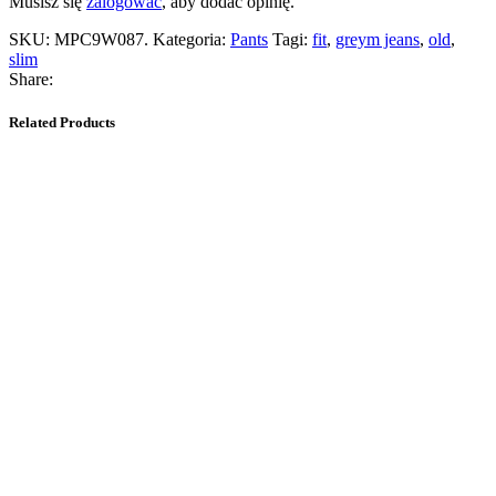
Musisz się
zalogować
, aby dodać opinię.
SKU:
MPC9W087
.
Kategoria:
Pants
Tagi:
fit
,
greym jeans
,
old
,
slim
Share:
Related Products