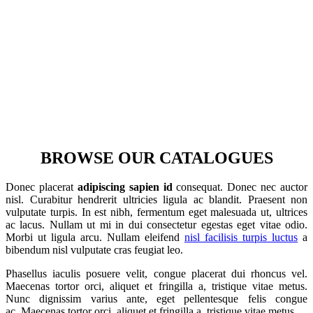
BROWSE OUR CATALOGUES
Donec placerat
adipiscing sapien id
consequat. Donec nec auctor
nisl. Curabitur hendrerit ultricies ligula ac blandit. Praesent non
vulputate turpis. In est nibh, fermentum eget malesuada ut, ultrices
ac lacus. Nullam ut mi in dui consectetur egestas eget vitae odio.
Morbi ut ligula arcu. Nullam eleifend
nisl facilisis turpis luctus
a
bibendum nisl vulputate cras feugiat leo.
Phasellus iaculis posuere velit, congue placerat dui rhoncus vel.
Maecenas tortor orci, aliquet et fringilla a, tristique vitae metus.
Nunc dignissim varius ante, eget pellentesque felis congue
ac. Maecenas tortor orci, aliquet et fringilla a, tristique vitae metus.