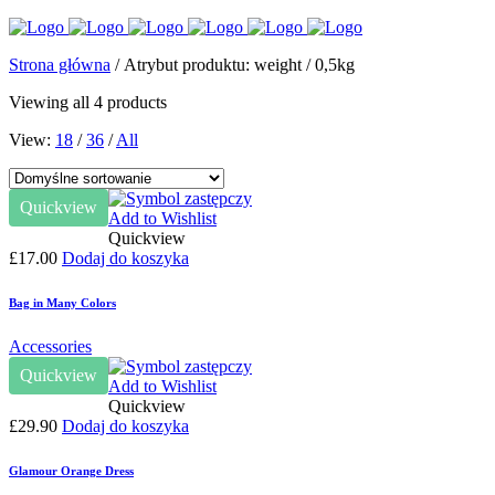
Strona główna
/ Atrybut produktu: weight / 0,5kg
Viewing all 4 products
View:
18
/
36
/
All
Quickview
Add to Wishlist
Quickview
£
17.00
Dodaj do koszyka
Bag in Many Colors
Accessories
Quickview
Add to Wishlist
Quickview
£
29.90
Dodaj do koszyka
Glamour Orange Dress