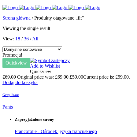
Strona główna
/ Produkty otagowane „fit”
Viewing the single result
View:
18
/
36
/
All
Promocja!
Quickview
Add to Wishlist
Quickview
£
69.00
Original price was: £69.00.
£
59.00
Current price is: £59.00.
Dodaj do koszyka
Grey Jeans
Pants
Zaprzyjaźnione strony
Francofolie - Ośrodek języka francuskiego