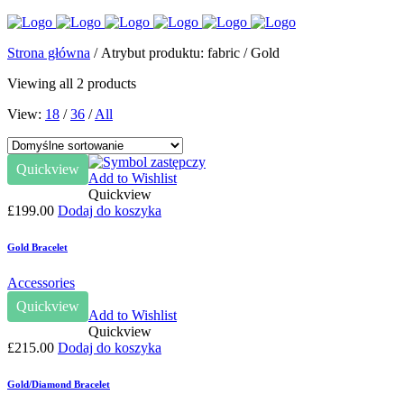
Strona główna
/ Atrybut produktu: fabric / Gold
Viewing all 2 products
View:
18
/
36
/
All
Quickview
Add to Wishlist
Quickview
£
199.00
Dodaj do koszyka
Gold Bracelet
Accessories
Quickview
Add to Wishlist
Quickview
£
215.00
Dodaj do koszyka
Gold/Diamond Bracelet