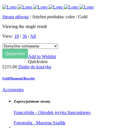
Strona główna
/ Atrybut produktu: color / Gold
Viewing the single result
View:
18
/
36
/
All
Quickview
Add to Wishlist
Quickview
£
215.00
Dodaj do koszyka
Gold/Diamond Bracelet
Accessories
Zaprzyjaźnione strony
Francofolie - Ośrodek języka francuskiego
Fotografia - Marzena Szaflik