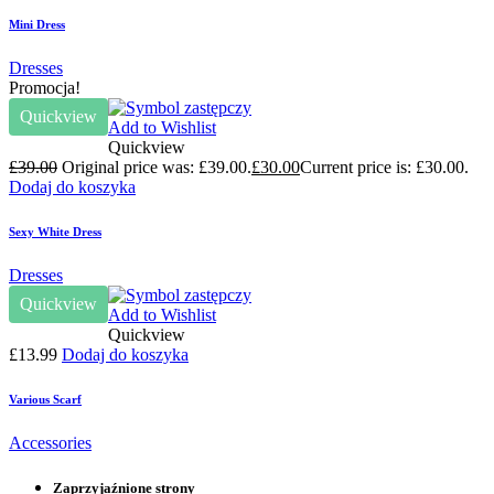
Mini Dress
Dresses
Promocja!
Quickview
Add to Wishlist
Quickview
£
39.00
Original price was: £39.00.
£
30.00
Current price is: £30.00.
Dodaj do koszyka
Sexy White Dress
Dresses
Quickview
Add to Wishlist
Quickview
£
13.99
Dodaj do koszyka
Various Scarf
Accessories
Zaprzyjaźnione strony