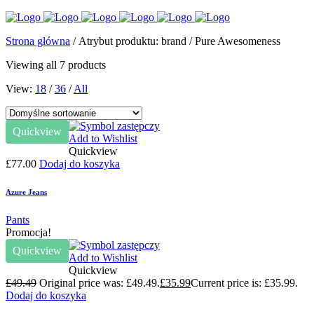
Strona główna
/ Atrybut produktu: brand / Pure Awesomeness
Viewing all 7 products
View:
18
/
36
/
All
Quickview
Add to Wishlist
Quickview
£
77.00
Dodaj do koszyka
Azure Jeans
Pants
Promocja!
Quickview
Add to Wishlist
Quickview
£
49.49
Original price was: £49.49.
£
35.99
Current price is: £35.99.
Dodaj do koszyka