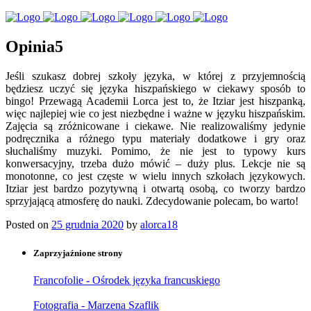
Opinia5
Jeśli szukasz dobrej szkoły języka, w której z przyjemnością
będziesz uczyć się języka hiszpańskiego w ciekawy sposób to
bingo! Przewagą Academii Lorca jest to, że Itziar jest hiszpanką,
więc najlepiej wie co jest niezbędne i ważne w języku hiszpańskim.
Zajęcia są zróżnicowane i ciekawe. Nie realizowaliśmy jedynie
podręcznika a różnego typu materiały dodatkowe i gry oraz
słuchaliśmy muzyki. Pomimo, że nie jest to typowy kurs
konwersacyjny, trzeba dużo mówić – duży plus. Lekcje nie są
monotonne, co jest częste w wielu innych szkołach językowych.
Itziar jest bardzo pozytywną i otwartą osobą, co tworzy bardzo
sprzyjającą atmosferę do nauki. Zdecydowanie polecam, bo warto!
Posted on
25 grudnia 2020
by
alorca18
Zaprzyjaźnione strony
Francofolie - Ośrodek języka francuskiego
Fotografia - Marzena Szaflik