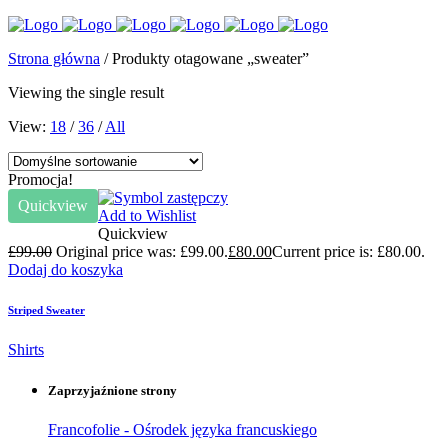
Strona główna
/ Produkty otagowane „sweater”
Viewing the single result
View:
18
/
36
/
All
Promocja!
Quickview
Add to Wishlist
Quickview
£
99.00
Original price was: £99.00.
£
80.00
Current price is: £80.00.
Dodaj do koszyka
Striped Sweater
Shirts
Zaprzyjaźnione strony
Francofolie - Ośrodek języka francuskiego