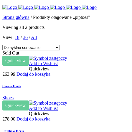
Strona główna
/ Produkty otagowane „piptoes”
Viewing all 2 products
View:
18
/
36
/
All
Sold Out
Quickview
Add to Wishlist
Quickview
£
63.99
Dodaj do koszyka
Cream Heels
Shoes
Quickview
Add to Wishlist
Quickview
£
78.00
Dodaj do koszyka
Rainbow Heels