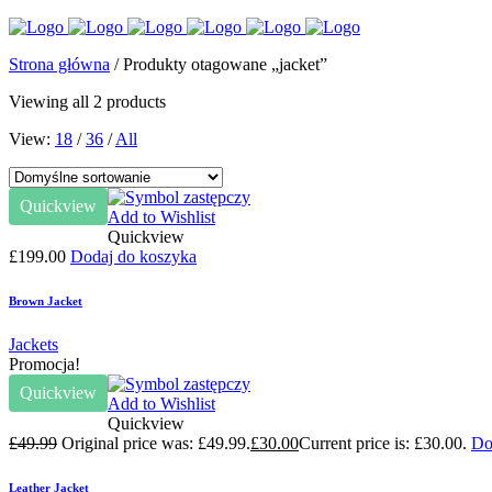
Strona główna
/ Produkty otagowane „jacket”
Viewing all 2 products
View:
18
/
36
/
All
Quickview
Add to Wishlist
Quickview
£
199.00
Dodaj do koszyka
Brown Jacket
Jackets
Promocja!
Quickview
Add to Wishlist
Quickview
£
49.99
Original price was: £49.99.
£
30.00
Current price is: £30.00.
Do
Leather Jacket