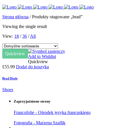
Strona główna
/ Produkty otagowane „brad”
Viewing the single result
View:
18
/
36
/
All
Quickview
Add to Wishlist
Quickview
£
55.99
Dodaj do koszyka
Brad Heels
Shoes
Zaprzyjaźnione strony
Francofolie - Ośrodek języka francuskiego
Fotografia - Marzena Szaflik