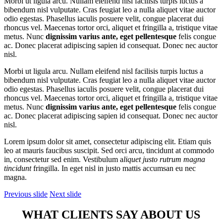
Morbi ut ligula arcu. Nullam eleifend nisl facilisis turpis luctus a
bibendum nisl vulputate. Cras feugiat leo a nulla aliquet vitae auctor
odio egestas. Phasellus iaculis posuere velit, congue placerat dui
rhoncus vel. Maecenas tortor orci, aliquet et fringilla a, tristique vitae
metus. Nunc
dignissim varius ante, eget pellentesque
felis congue
ac. Donec placerat adipiscing sapien id consequat. Donec nec auctor
nisl.
Morbi ut ligula arcu. Nullam eleifend nisl facilisis turpis luctus a
bibendum nisl vulputate. Cras feugiat leo a nulla aliquet vitae auctor
odio egestas. Phasellus iaculis posuere velit, congue placerat dui
rhoncus vel. Maecenas tortor orci, aliquet et fringilla a, tristique vitae
metus. Nunc
dignissim varius ante, eget pellentesque
felis congue
ac. Donec placerat adipiscing sapien id consequat. Donec nec auctor
nisl.
Lorem ipsum dolor sit amet, consectetur adipiscing elit. Etiam quis
leo at mauris faucibus suscipit. Sed orci arcu, tincidunt at commodo
in, consectetur sed enim. Vestibulum a
liquet justo rutrum magna
tincidunt
fringilla. In eget nisl in justo mattis accumsan eu nec
magna.
Previous slide
Next slide
WHAT CLIENTS SAY ABOUT US