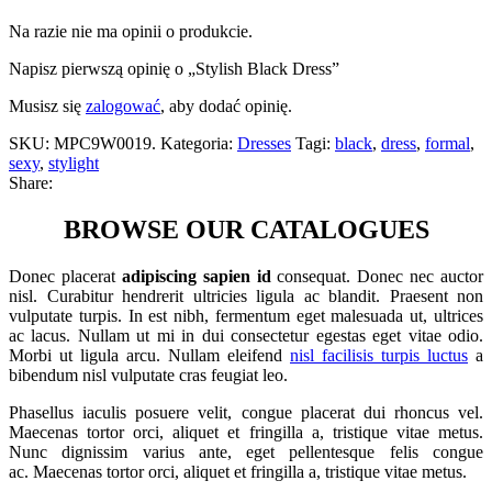
Na razie nie ma opinii o produkcie.
Napisz pierwszą opinię o „Stylish Black Dress”
Musisz się
zalogować
, aby dodać opinię.
SKU:
MPC9W0019
.
Kategoria:
Dresses
Tagi:
black
,
dress
,
formal
,
sexy
,
stylight
Share:
BROWSE OUR CATALOGUES
Donec placerat
adipiscing sapien id
consequat. Donec nec auctor
nisl. Curabitur hendrerit ultricies ligula ac blandit. Praesent non
vulputate turpis. In est nibh, fermentum eget malesuada ut, ultrices
ac lacus. Nullam ut mi in dui consectetur egestas eget vitae odio.
Morbi ut ligula arcu. Nullam eleifend
nisl facilisis turpis luctus
a
bibendum nisl vulputate cras feugiat leo.
Phasellus iaculis posuere velit, congue placerat dui rhoncus vel.
Maecenas tortor orci, aliquet et fringilla a, tristique vitae metus.
Nunc dignissim varius ante, eget pellentesque felis congue
ac. Maecenas tortor orci, aliquet et fringilla a, tristique vitae metus.