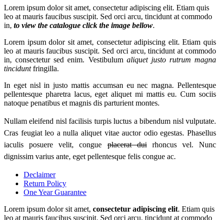
Lorem ipsum dolor sit amet, consectetur adipiscing elit. Etiam quis
leo at mauris faucibus suscipit. Sed orci arcu, tincidunt at commodo
in,
to view the catalogue click the image bellow
.
Lorem ipsum dolor sit amet, consectetur adipiscing elit. Etiam quis
leo at mauris faucibus suscipit. Sed orci arcu, tincidunt at commodo
in, consectetur sed enim. Vestibulum
aliquet justo rutrum magna
tincidunt
fringilla.
In eget nisl in justo mattis accumsan eu nec magna. Pellentesque
pellentesque pharetra lacus, eget aliquet mi mattis eu. Cum sociis
natoque penatibus et magnis dis parturient montes.
Nullam eleifend nisl facilisis turpis luctus a bibendum nisl vulputate.
Cras feugiat leo a nulla aliquet vitae auctor odio egestas. Phasellus
iaculis posuere velit, congue
placerat dui
rhoncus vel. Nunc
dignissim varius ante, eget pellentesque felis congue ac.
Declaimer
Return Policy
One Year Guarantee
Lorem ipsum dolor sit amet,
consectetur adipiscing elit
. Etiam quis
leo at mauris faucibus suscipit. Sed orci arcu, tincidunt at commodo