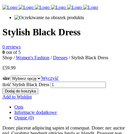
Stylish Black Dress
0
reviews
0
out of 5
Shop /
Women's Fashion
/
Dresses
/ Stylish Black Dress
£
59.99
size
Wyczyść
ilość Stylish Black Dress
Dodaj do koszyka
Add to Wishlist
Opis
Informacje dodatkowe
Opinie (0)
Donec placerat adipiscing sapien id consequat. Donec nec auctor
nisl. Curabitur hendrerit ultricies ligula ac blandit.
Praesent non