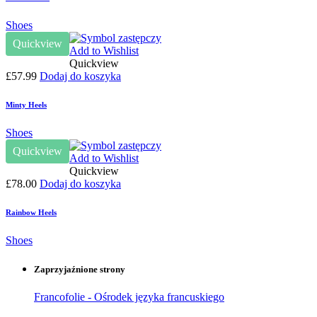
Shoes
Quickview
Add to Wishlist
Quickview
£
57.99
Dodaj do koszyka
Minty Heels
Shoes
Quickview
Add to Wishlist
Quickview
£
78.00
Dodaj do koszyka
Rainbow Heels
Shoes
Zaprzyjaźnione strony
Francofolie - Ośrodek języka francuskiego