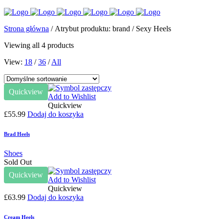
Strona główna
/ Atrybut produktu: brand / Sexy Heels
Viewing all 4 products
View:
18
/
36
/
All
Quickview
Add to Wishlist
Quickview
£
55.99
Dodaj do koszyka
Brad Heels
Shoes
Sold Out
Quickview
Add to Wishlist
Quickview
£
63.99
Dodaj do koszyka
Cream Heels