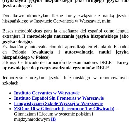
(
Dydaktyka języka hiszpańskiego jako drugiego języka lub
języka obcego
).
Dodatkowo ukończyłam liczne kursy związane z nauką języka
hiszpańskiego w Instytucie Cervantesa w Warszawie, m.in:
Bases metodológicas para la enseñanza del español como lengua
extranjera II (
metodologia nauczania języka hiszpańskiego jako
języka obcego
).
Evaluación y autoevaluación del aprendizaje en el aula de Español
en Polonia (
ewaluacja i autoewaluacja nauki języka
hiszpańskiego w Polsce
).
2 kursy Certificado de formación de examinadores DELE –
kursy
uprawniające do przeprowadzania egzaminów DELE
.
Jednocześnie uczyłam języka hiszpańskiego w renomowanych
szkołach:
Instituto Cervantes w Warszawie
Instituto Español Sin Fronteras w Warszawie
Lingwistycznej Szkole Wyższej w Warszawie
ZSO nr 10 w Gliwicach (Liceum nr 1 w Gliwicach)
–
Gimnazjum i Liceum w systemie polskim i
międzynarodowym
IB